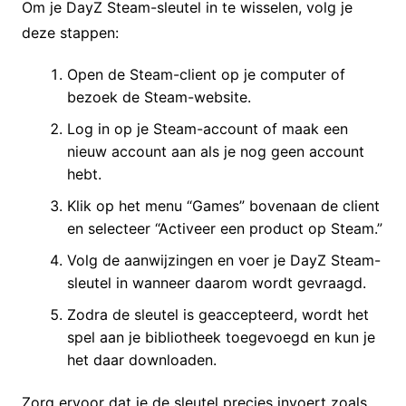
Om je DayZ Steam-sleutel in te wisselen, volg je
deze stappen:
Open de Steam-client op je computer of
bezoek de Steam-website.
Log in op je Steam-account of maak een
nieuw account aan als je nog geen account
hebt.
Klik op het menu “Games” bovenaan de client
en selecteer “Activeer een product op Steam.”
Volg de aanwijzingen en voer je DayZ Steam-
sleutel in wanneer daarom wordt gevraagd.
Zodra de sleutel is geaccepteerd, wordt het
spel aan je bibliotheek toegevoegd en kun je
het daar downloaden.
Zorg ervoor dat je de sleutel precies invoert zoals