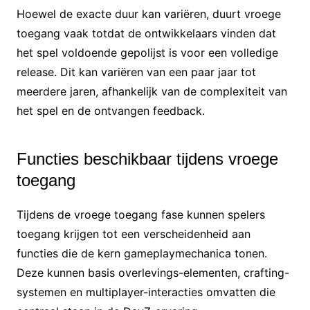
Hoewel de exacte duur kan variëren, duurt vroege
toegang vaak totdat de ontwikkelaars vinden dat
het spel voldoende gepolijst is voor een volledige
release. Dit kan variëren van een paar jaar tot
meerdere jaren, afhankelijk van de complexiteit van
het spel en de ontvangen feedback.
Functies beschikbaar tijdens vroege
toegang
Tijdens de vroege toegang fase kunnen spelers
toegang krijgen tot een verscheidenheid aan
functies die de kern gameplaymechanica tonen.
Deze kunnen basis overlevings-elementen, crafting-
systemen en multiplayer-interacties omvatten die