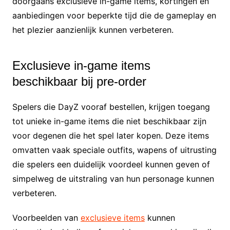
doorgaans exclusieve in-game items, kortingen en
aanbiedingen voor beperkte tijd die de gameplay en
het plezier aanzienlijk kunnen verbeteren.
Exclusieve in-game items
beschikbaar bij pre-order
Spelers die DayZ vooraf bestellen, krijgen toegang
tot unieke in-game items die niet beschikbaar zijn
voor degenen die het spel later kopen. Deze items
omvatten vaak speciale outfits, wapens of uitrusting
die spelers een duidelijk voordeel kunnen geven of
simpelweg de uitstraling van hun personage kunnen
verbeteren.
Voorbeelden van
exclusieve items
kunnen