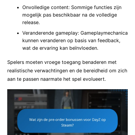
Onvolledige content: Sommige functies zijn
mogelijk pas beschikbaar na de volledige
release.
Veranderende gameplay: Gameplaymechanica
kunnen veranderen op basis van feedback,
wat de ervaring kan beïnvloeden.
Spelers moeten vroege toegang benaderen met
realistische verwachtingen en de bereidheid om zich
aan te passen naarmate het spel evolueert.