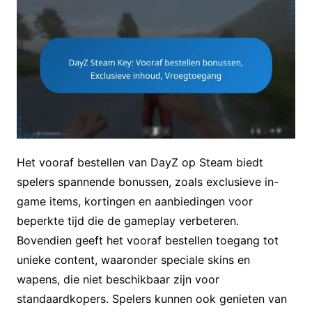
Het vooraf bestellen van DayZ op Steam biedt
spelers spannende bonussen, zoals exclusieve in-
game items, kortingen en aanbiedingen voor
beperkte tijd die de gameplay verbeteren.
Bovendien geeft het vooraf bestellen toegang tot
unieke content, waaronder speciale skins en
wapens, die niet beschikbaar zijn voor
standaardkopers. Spelers kunnen ook genieten van