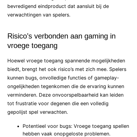
bevredigend eindproduct dat aansluit bij de
verwachtingen van spelers.
Risico’s verbonden aan gaming in
vroege toegang
Hoewel vroege toegang spannende mogelijkheden
biedt, brengt het ook risico’s met zich mee. Spelers
kunnen bugs, onvolledige functies of gameplay-
ongelijkheden tegenkomen die de ervaring kunnen
verminderen. Deze onvoorspelbaarheid kan leiden
tot frustratie voor degenen die een volledig
gepolijst spel verwachten.
Potentieel voor bugs: Vroege toegang spellen
hebben vaak onopgeloste problemen.