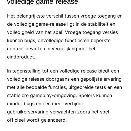
volledige game-release
Het belangrijkste verschil tussen vroege toegang en
de volledige game-release ligt in de stabiliteit en
volledigheid van het spel. Vroege toegang versies
kunnen bugs, onvolledige functies en beperkte
content bevatten in vergelijking met het
eindproduct.
In tegenstelling tot een volledige release biedt een
volledige release doorgaans een gepolijste ervaring
met alle bedoelde functies, uitgebreide tests en een
stabielere gameplay-omgeving. Spelers kunnen
minder bugs en een meer verfijnde
gebruikerservaring verwachten zodra het spel
officieel wordt gelanceerd.