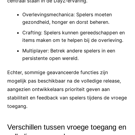
centraal staan in de DayZ-ervaring.
Overlevingsmechanica: Spelers moeten
gezondheid, honger en dorst beheren.
Crafting: Spelers kunnen gereedschappen en
items maken om te helpen bij de overleving.
Multiplayer: Betrek andere spelers in een
persistente open wereld.
Echter, sommige geavanceerde functies zijn
mogelijk pas beschikbaar na de volledige release,
aangezien ontwikkelaars prioriteit geven aan
stabiliteit en feedback van spelers tijdens de vroege
toegang.
Verschillen tussen vroege toegang en