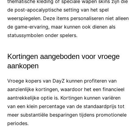
thematische kleding of speciale wapen skins zijn die
de post-apocalyptische setting van het spel
weerspiegelen. Deze items personaliseren niet alleen
de game-ervaring, maar kunnen ook dienen als
statussymbolen onder spelers.
Kortingen aangeboden voor vroege
aankopen
Vroege kopers van DayZ kunnen profiteren van
aanzienlijke kortingen, waardoor het een financieel
aantrekkelijke optie is. Kortingen kunnen variëren
van een klein percentage van de standaardprijs tot
meer substantiële besparingen tijdens promotionele
periodes.