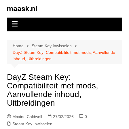
Skip
maask.nl
to
content
Home
Steam Key Inwisselen
DayZ Steam Key: Compatibiliteit met mods, Aanvullende
inhoud, Uitbreidingen
DayZ Steam Key:
Compatibiliteit met mods,
Aanvullende inhoud,
Uitbreidingen
Maxine Caldwell
27/02/2026
0
Steam Key Inwisselen